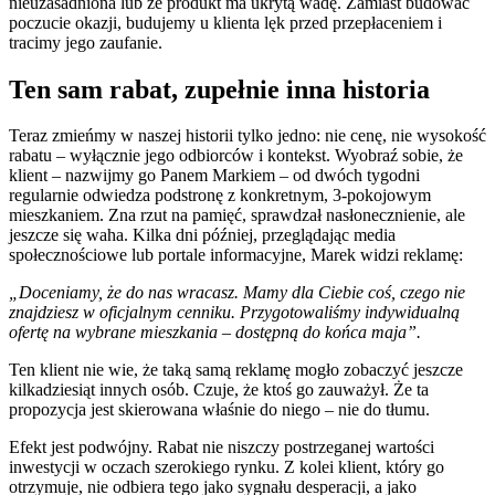
nieuzasadniona lub że produkt ma ukrytą wadę. Zamiast budować
poczucie okazji, budujemy u klienta lęk przed przepłaceniem i
tracimy jego zaufanie.
Ten sam rabat, zupełnie inna historia
Teraz zmieńmy w naszej historii tylko jedno: nie cenę, nie wysokość
rabatu – wyłącznie jego odbiorców i kontekst. Wyobraź sobie, że
klient – nazwijmy go Panem Markiem – od dwóch tygodni
regularnie odwiedza podstronę z konkretnym, 3-pokojowym
mieszkaniem. Zna rzut na pamięć, sprawdzał nasłonecznienie, ale
jeszcze się waha. Kilka dni później, przeglądając media
społecznościowe lub portale informacyjne, Marek widzi reklamę:
„Doceniamy, że do nas wracasz. Mamy dla Ciebie coś, czego nie
znajdziesz w oficjalnym cenniku. Przygotowaliśmy indywidualną
ofertę na wybrane mieszkania – dostępną do końca maja”.
Ten klient nie wie, że taką samą reklamę mogło zobaczyć jeszcze
kilkadziesiąt innych osób. Czuje, że ktoś go zauważył. Że ta
propozycja jest skierowana właśnie do niego – nie do tłumu.
Efekt jest podwójny. Rabat nie niszczy postrzeganej wartości
inwestycji w oczach szerokiego rynku. Z kolei klient, który go
otrzymuje, nie odbiera tego jako sygnału desperacji, a jako