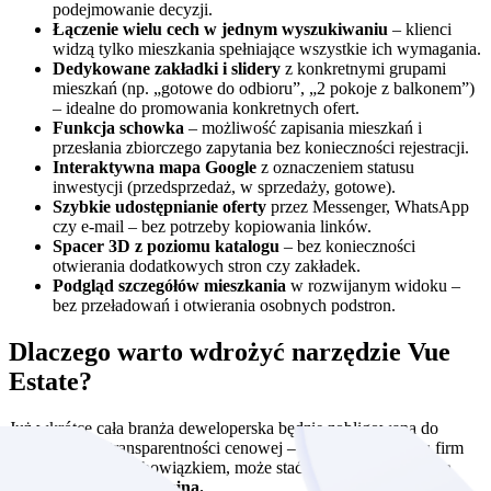
podejmowanie decyzji.
Łączenie wielu cech w jednym wyszukiwaniu
– klienci
widzą tylko mieszkania spełniające wszystkie ich wymagania.
Dedykowane zakładki i slidery
z konkretnymi grupami
mieszkań (np. „gotowe do odbioru”, „2 pokoje z balkonem”)
– idealne do promowania konkretnych ofert.
Funkcja schowka
– możliwość zapisania mieszkań i
przesłania zbiorczego zapytania bez konieczności rejestracji.
Interaktywna mapa Google
z oznaczeniem statusu
inwestycji (przedsprzedaż, w sprzedaży, gotowe).
Szybkie udostępnianie oferty
przez Messenger, WhatsApp
czy e-mail – bez potrzeby kopiowania linków.
Spacer 3D z poziomu katalogu
– bez konieczności
otwierania dodatkowych stron czy zakładek.
Podgląd szczegółów mieszkania
w rozwijanym widoku –
bez przeładowań i otwierania osobnych podstron.
Dlaczego warto wdrożyć narzędzie Vue
Estate?
Już wkrótce cała branża deweloperska będzie zobligowana do
bezwzględnej transparentności cenowej – ale to, co dla wielu firm
będzie wyłącznie obowiązkiem, może stać się dla Ciebie
realną
przewagą konkurencyjną.