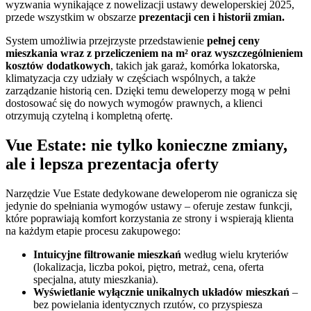
wyzwania wynikające z nowelizacji ustawy deweloperskiej 2025,
przede wszystkim w obszarze
prezentacji cen i historii zmian.
System umożliwia przejrzyste przedstawienie
pełnej ceny
mieszkania wraz z przeliczeniem na m² oraz wyszczególnieniem
kosztów dodatkowych
, takich jak garaż, komórka lokatorska,
klimatyzacja czy udziały w częściach wspólnych, a także
zarządzanie historią cen. Dzięki temu deweloperzy mogą w pełni
dostosować się do nowych wymogów prawnych, a klienci
otrzymują czytelną i kompletną ofertę.
Vue Estate: nie tylko konieczne zmiany,
ale i lepsza prezentacja oferty
Narzędzie Vue Estate dedykowane deweloperom nie ogranicza się
jedynie do spełniania wymogów ustawy – oferuje zestaw funkcji,
które poprawiają komfort korzystania ze strony i wspierają klienta
na każdym etapie procesu zakupowego:
Intuicyjne filtrowanie mieszkań
według wielu kryteriów
(lokalizacja, liczba pokoi, piętro, metraż, cena, oferta
specjalna, atuty mieszkania).
Wyświetlanie wyłącznie unikalnych układów mieszkań
–
bez powielania identycznych rzutów, co przyspiesza