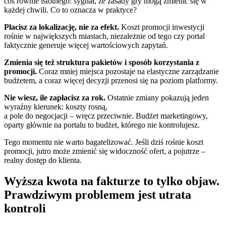
coś równie istotnego: sygnał, że zasady gry mogą zmienić się w
każdej chwili. Co to oznacza w praktyce?
Płacisz za lokalizację, nie za efekt.
Koszt promocji inwestycji
rośnie w największych miastach, niezależnie od tego czy portal
faktycznie generuje więcej wartościowych zapytań.
Zmienia się też struktura pakietów i sposób korzystania z
promocji.
Coraz mniej miejsca pozostaje na elastyczne zarządzanie
budżetem, a coraz więcej decyzji przenosi się na poziom platformy.
Nie wiesz, ile zapłacisz za rok.
Ostatnie zmiany pokazują jeden
wyraźny kierunek: koszty rosną,
a pole do negocjacji – wręcz przeciwnie. Budżet marketingowy,
oparty głównie na portalu to budżet, którego nie kontrolujesz.
Tego momentu nie warto bagatelizować. Jeśli dziś rośnie koszt
promocji, jutro może zmienić się widoczność ofert, a pojutrze –
realny dostęp do klienta.
Wyższa kwota na fakturze to tylko objaw.
Prawdziwym problemem jest utrata
kontroli