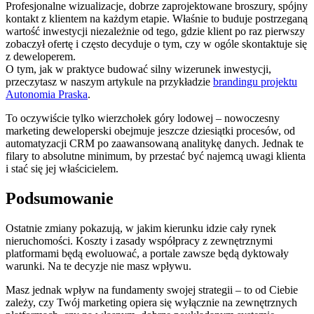
Profesjonalne wizualizacje, dobrze zaprojektowane broszury, spójny
kontakt z klientem na każdym etapie. Właśnie to buduje postrzeganą
wartość inwestycji niezależnie od tego, gdzie klient po raz pierwszy
zobaczył ofertę i często decyduje o tym, czy w ogóle skontaktuje się
z deweloperem.
O tym, jak w praktyce budować silny wizerunek inwestycji,
przeczytasz w naszym artykule na przykładzie
brandingu projektu
Autonomia Praska
.
To oczywiście tylko wierzchołek góry lodowej – nowoczesny
marketing deweloperski obejmuje jeszcze dziesiątki procesów, od
automatyzacji CRM po zaawansowaną analitykę danych. Jednak te
filary to absolutne minimum, by przestać być najemcą uwagi klienta
i stać się jej właścicielem.
Podsumowanie
Ostatnie zmiany pokazują, w jakim kierunku idzie cały rynek
nieruchomości. Koszty i zasady współpracy z zewnętrznymi
platformami będą ewoluować, a portale zawsze będą dyktowały
warunki. Na te decyzje nie masz wpływu.
Masz jednak wpływ na fundamenty swojej strategii – to od Ciebie
zależy, czy Twój marketing opiera się wyłącznie na zewnętrznych