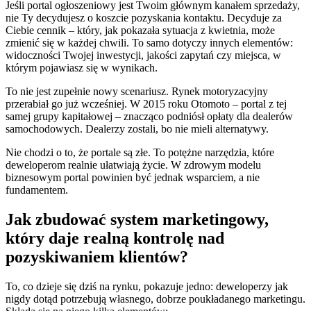
Jeśli portal ogłoszeniowy jest Twoim głównym kanałem sprzedaży,
nie Ty decydujesz o koszcie pozyskania kontaktu. Decyduje za
Ciebie cennik – który, jak pokazała sytuacja z kwietnia, może
zmienić się w każdej chwili. To samo dotyczy innych elementów:
widoczności Twojej inwestycji, jakości zapytań czy miejsca, w
którym pojawiasz się w wynikach.
To nie jest zupełnie nowy scenariusz. Rynek motoryzacyjny
przerabiał go już wcześniej. W 2015 roku Otomoto – portal z tej
samej grupy kapitałowej – znacząco podniósł opłaty dla dealerów
samochodowych. Dealerzy zostali, bo nie mieli alternatywy.
Nie chodzi o to, że portale są złe. To potężne narzędzia, które
deweloperom realnie ułatwiają życie. W zdrowym modelu
biznesowym portal powinien być jednak wsparciem, a nie
fundamentem.
Jak zbudować system marketingowy,
który daje realną kontrolę nad
pozyskiwaniem klientów?
To, co dzieje się dziś na rynku, pokazuje jedno: deweloperzy jak
nigdy dotąd potrzebują własnego, dobrze poukładanego marketingu.