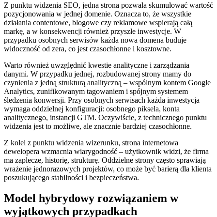
Z punktu widzenia SEO, jedna strona pozwala skumulować wartość
pozycjonowania w jednej domenie. Oznacza to, że wszystkie
działania contentowe, blogowe czy reklamowe wspierają całą
markę, a w konsekwencji również przyszłe inwestycje. W
przypadku osobnych serwisów każda nowa domena buduje
widoczność od zera, co jest czasochłonne i kosztowne.
Warto również uwzględnić kwestie analityczne i zarządzania
danymi. W przypadku jednej, rozbudowanej strony mamy do
czynienia z jedną strukturą analityczną – wspólnym kontem Google
Analytics, zunifikowanym tagowaniem i spójnym systemem
śledzenia konwersji. Przy osobnych serwisach każda inwestycja
wymaga oddzielnej konfiguracji: osobnego piksela, konta
analitycznego, instancji GTM. Oczywiście, z technicznego punktu
widzenia jest to możliwe, ale znacznie bardziej czasochłonne.
Z kolei z punktu widzenia wizerunku, strona internetowa
dewelopera wzmacnia wiarygodność – użytkownik widzi, że firma
ma zaplecze, historię, strukturę. Oddzielne strony często sprawiają
wrażenie jednorazowych projektów, co może być barierą dla klienta
poszukującego stabilności i bezpieczeństwa.
Model hybrydowy rozwiązaniem w
wyjątkowych przypadkach