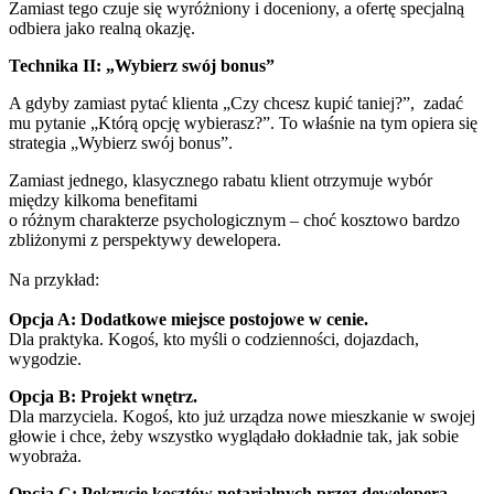
Zamiast tego czuje się wyróżniony i doceniony, a ofertę specjalną
odbiera jako realną okazję.
Technika II: „Wybierz swój bonus”
A gdyby zamiast pytać klienta „Czy chcesz kupić taniej?”, zadać
mu pytanie „Którą opcję wybierasz?”. To właśnie na tym opiera się
strategia „Wybierz swój bonus”.
Zamiast jednego, klasycznego rabatu klient otrzymuje wybór
między kilkoma benefitami
o różnym charakterze psychologicznym – choć kosztowo bardzo
zbliżonymi z perspektywy dewelopera.
Na przykład:
Opcja A: Dodatkowe miejsce postojowe w cenie.
Dla praktyka. Kogoś, kto myśli o codzienności, dojazdach,
wygodzie.
Opcja B: Projekt wnętrz.
Dla marzyciela. Kogoś, kto już urządza nowe mieszkanie w swojej
głowie i chce, żeby wszystko wyglądało dokładnie tak, jak sobie
wyobraża.
Opcja C: Pokrycie kosztów notarialnych przez dewelopera.