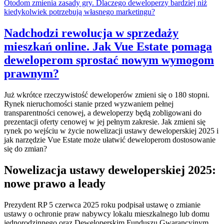
Otodom zmienia zasady gry. Dlaczego deweloperzy bardziej niż
kiedykolwiek potrzebują własnego marketingu?
Nadchodzi rewolucja w sprzedaży
mieszkań online. Jak Vue Estate pomaga
deweloperom sprostać nowym wymogom
prawnym?
Już wkrótce rzeczywistość deweloperów zmieni się o 180 stopni.
Rynek nieruchomości stanie przed wyzwaniem pełnej
transparentności cenowej, a deweloperzy będą zobligowani do
prezentacji oferty cenowej w jej pełnym zakresie. Jak zmieni się
rynek po wejściu w życie nowelizacji ustawy deweloperskiej 2025 i
jak narzędzie Vue Estate może ułatwić deweloperom dostosowanie
się do zmian?
Nowelizacja ustawy deweloperskiej 2025:
nowe prawo a leady
Prezydent RP 5 czerwca 2025 roku podpisał ustawę o zmianie
ustawy o ochronie praw nabywcy lokalu mieszkalnego lub domu
jednorodzinnego oraz Deweloperskim Funduszu Gwarancyjnym.