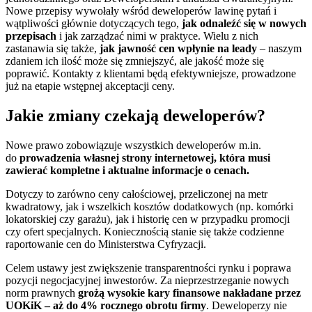
Nowe przepisy wywołały wśród deweloperów lawinę pytań i
wątpliwości głównie dotyczących tego,
jak odnaleźć się w nowych
przepisach
i jak zarządzać nimi w praktyce. Wielu z nich
zastanawia się także,
jak jawność cen wpłynie na leady
– naszym
zdaniem ich ilość może się zmniejszyć, ale jakość może się
poprawić. Kontakty z klientami będą efektywniejsze, prowadzone
już na etapie wstępnej akceptacji ceny.
Jakie zmiany czekają deweloperów?
Nowe prawo zobowiązuje wszystkich deweloperów m.in.
do
prowadzenia własnej strony internetowej, która musi
zawierać kompletne i aktualne informacje o cenach.
Dotyczy to zarówno ceny całościowej, przeliczonej na metr
kwadratowy, jak i wszelkich kosztów dodatkowych (np. komórki
lokatorskiej czy garażu), jak i historię cen w przypadku promocji
czy ofert specjalnych. Koniecznością stanie się także codzienne
raportowanie cen do Ministerstwa Cyfryzacji.
Celem ustawy jest zwiększenie transparentności rynku i poprawa
pozycji negocjacyjnej inwestorów. Za nieprzestrzeganie nowych
norm prawnych
grożą wysokie kary finansowe nakładane przez
UOKiK – aż do 4% rocznego obrotu firmy
. Deweloperzy nie