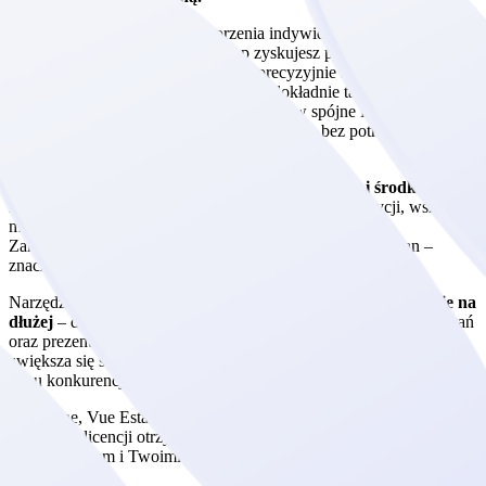
Dzięki Vue Estate i funkcji tworzenia indywidualnych linków do
mieszkań lub ich konkretnych grup zyskujesz pełną kontrolę nad
kampaniami reklamowymi. Możesz precyzyjnie mierzyć
skuteczność działań marketingowych, dokładnie tagować źródła
ruchu i przekształcać podstrony ofertowe w spójne Landing Page z
banerem i dedykowanym opisem – wszystko bez potrzeby
angażowania dodatkowych zasobów.
Vue Estate to również ogromna
oszczędność czasu i środków
–
zamiast budować osobne podstrony dla każdej inwestycji, wszystkie
mieszkania prezentujesz w jednym, wspólnym katalogu.
Zarządzanie ofertą staje się prostsze, a wprowadzanie zmian –
znacznie szybsze.
Narzędzie pomaga również
zatrzymać użytkownika na stronie na
dłużej
– dzięki inteligentnym podpowiedziom podobnych mieszkań
oraz prezentacji innych inwestycji tego samego dewelopera
zwiększa się szansa, że klient zostawi kontakt właśnie u Ciebie, a
nie u konkurencji.
Co ważne, Vue Estate to
gotowy system, który stale się rozwija
.
W ramach licencji otrzymujesz dostęp do funkcji, które zmieniają się
wraz z rynkiem i Twoimi potrzebami.