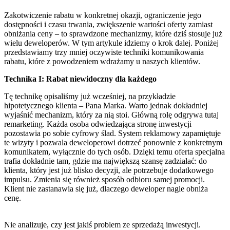
Zakotwiczenie rabatu w konkretnej okazji, ograniczenie jego
dostępności i czasu trwania, zwiększenie wartości oferty zamiast
obniżania ceny – to sprawdzone mechanizmy, które dziś stosuje już
wielu deweloperów. W tym artykule idziemy o krok dalej. Poniżej
przedstawiamy trzy mniej oczywiste techniki komunikowania
rabatu, które z powodzeniem wdrażamy u naszych klientów.
Technika I: Rabat niewidoczny dla każdego
Tę technikę opisaliśmy już wcześniej, na przykładzie
hipotetycznego klienta – Pana Marka. Warto jednak dokładniej
wyjaśnić mechanizm, który za nią stoi. Główną rolę odgrywa tutaj
remarketing. Każda osoba odwiedzająca stronę inwestycji
pozostawia po sobie cyfrowy ślad. System reklamowy zapamiętuje
te wizyty i pozwala deweloperowi dotrzeć ponownie z konkretnym
komunikatem, wyłącznie do tych osób. Dzięki temu oferta specjalna
trafia dokładnie tam, gdzie ma największą szansę zadziałać: do
klienta, który jest już blisko decyzji, ale potrzebuje dodatkowego
impulsu. Zmienia się również sposób odbioru samej promocji.
Klient nie zastanawia się już, dlaczego deweloper nagle obniża
cenę.
Nie analizuje, czy jest jakiś problem ze sprzedażą inwestycji.