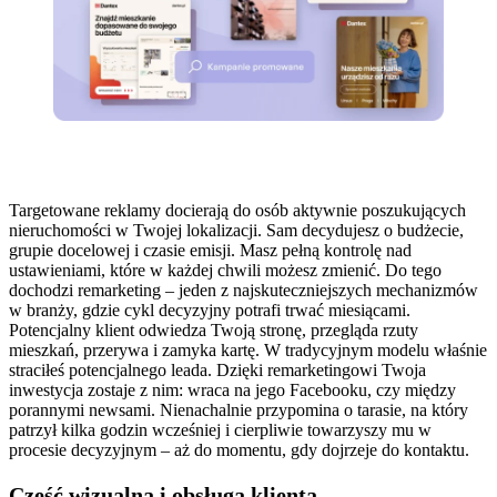
Targetowane reklamy docierają do osób aktywnie poszukujących
nieruchomości w Twojej lokalizacji. Sam decydujesz o budżecie,
grupie docelowej i czasie emisji. Masz pełną kontrolę nad
ustawieniami, które w każdej chwili możesz zmienić. Do tego
dochodzi remarketing – jeden z najskuteczniejszych mechanizmów
w branży, gdzie cykl decyzyjny potrafi trwać miesiącami.
Potencjalny klient odwiedza Twoją stronę, przegląda rzuty
mieszkań, przerywa i zamyka kartę. W tradycyjnym modelu właśnie
straciłeś potencjalnego leada. Dzięki remarketingowi Twoja
inwestycja zostaje z nim: wraca na jego Facebooku, czy między
porannymi newsami. Nienachalnie przypomina o tarasie, na który
patrzył kilka godzin wcześniej i cierpliwie towarzyszy mu w
procesie decyzyjnym – aż do momentu, gdy dojrzeje do kontaktu.
Część wizualna i obsługa klienta