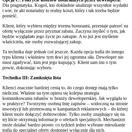
Dla pragmatyka. Kogoś, kto dokładnie analizuje wszystkie wydatki
i wie, że akt notarialny to realny koszt, który i tak trzeba będzie
ponieść.
Klient, który wybiera między trzema bonusami, przestaje patrzeć na
ofertę wyłącznie przez pryzmat rabatu. Zaczyna myśleć o tym, jak
będzie wyglądało jego życie po zakupie. A to już jest myślenie
właściciela, nie osoby rozważającej zakup.
Ta technika daje jednak coś jeszcze. Każda opcja trafia do innego
typu klienta i właśniew tym tkwi jej ogromna siła. Deweloper nie
musi zgadywać, kim jest jego kupujący. Klient sam mu o tym
powie, dokonując wyboru.
Technika III: Zamknięta lista
Klienci znacznie bardziej cenią to, do czego dostęp mają tylko
nieliczni. Właśnie na tym opiera się kolejna strategia
komunikowania rabatów w branży deweloperskiej. Jak wygląda to
w praktyce? Tworzymy osobną listę zapisów – widoczną na stronie
inwestycji lub promowaną w kampaniach reklamowych – do której
klient może dołączyć dobrowolnie. Tylko osoby znajdujące się na
tej liście otrzymują informacje o ofertach specjalnych. Mechanizm
może działać bardzo prosto: co tydzień jedno wybrane mieszkanie
trafia do specjalnej oferty dostępnej wyłącznie dla nich.