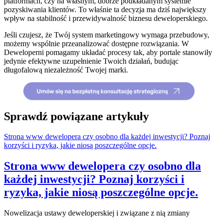
platformach, czy na własnym, dobrze poukładanym systemie
pozyskiwania klientów. To właśnie ta decyzja ma dziś największy
wpływ na stabilność i przewidywalność biznesu deweloperskiego.
Jeśli czujesz, że Twój system marketingowy wymaga przebudowy,
możemy wspólnie przeanalizować dostępne rozwiązania. W
Deweloperni pomagamy układać procesy tak, aby portale stanowiły
jedynie efektywne uzupełnienie Twoich działań, budując
długofalową niezależność Twojej marki.
Sprawdź powiązane artykuły
Strona www dewelopera czy osobno dla każdej inwestycji? Poznaj
korzyści i ryzyka, jakie niosą poszczególne opcje.
Strona www dewelopera czy osobno dla
każdej inwestycji? Poznaj korzyści i
ryzyka, jakie niosą poszczególne opcje.
Nowelizacja ustawy deweloperskiej i związane z nią zmiany