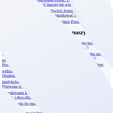
O naturze potrafimy mówić inaczej niż wszyscy. Jak jeden spot
przerodził się w kampanię dla Dwóch Jezior.
Przeczytaj
Promocja czy desperacja? Jak komunikować rabaty, żeby klient
widział okazję, a nie problem ze sprzedażą
Przeczytaj
Sprawdź ostatnie wpisy na naszym blogu
Dlaczego jedno dobre wideo może zrobić dla Twojej inwestycji
więcej niż miesiąc publikowania grafik?
Przeczytaj
O naturze potrafimy mówić inaczej niż wszyscy. Jak jeden spot
przerodził się w kampanię dla Dwóch Jezior.
Przeczytaj
Promocja czy desperacja? Jak komunikować rabaty, żeby klient
widział okazję, a nie problem ze sprzedażą
Przeczytaj
Otodom zmienia zasady gry. Dlaczego deweloperzy bardziej niż
kiedykolwiek potrzebują własnego marketingu?
Przeczytaj
Przewaga w czasach jawności cen: jak Vue Estate zmienia sposób
pozyskiwania klientów?
Przeczytaj
Dantex i dwa oblicza rebrandingu: lekcja o sile emocji i
przywiązaniu do marki
Przeczytaj