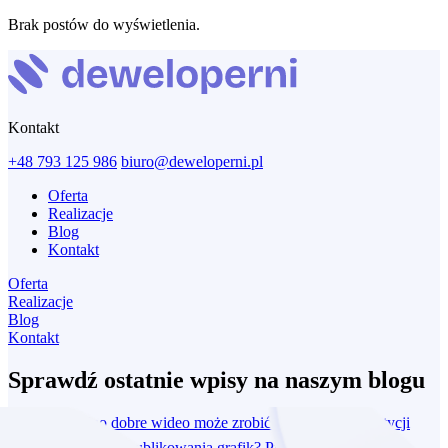
Brak postów do wyświetlenia.
Kontakt
+48 793 125 986
biuro@deweloperni.pl
Oferta
Realizacje
Blog
Kontakt
Oferta
Realizacje
Blog
Kontakt
Sprawdź ostatnie wpisy na naszym blogu
Dlaczego jedno dobre wideo może zrobić dla Twojej inwestycji
więcej niż miesiąc publikowania grafik?
Przeczytaj