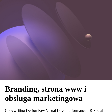
Oferta
Realizacje
Blog
Kontakt
Oferta
Realizacje
Blog
Kontakt
Portfolio
Branding, strona www i
obsługa marketingowa
Copywriting
Design
Key Visual
Logo
Performance
PR
Social