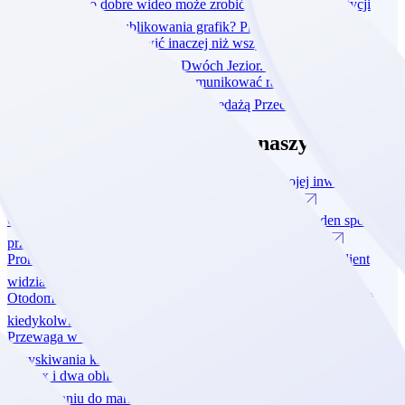
Dlaczego jedno dobre wideo może zrobić dla Twojej inwestycji
więcej niż miesiąc publikowania grafik?
Przeczytaj
O naturze potrafimy mówić inaczej niż wszyscy. Jak jeden spot
przerodził się w kampanię dla Dwóch Jezior.
Przeczytaj
Promocja czy desperacja? Jak komunikować rabaty, żeby klient
widział okazję, a nie problem ze sprzedażą
Przeczytaj
Sprawdź ostatnie wpisy na naszym blogu
Dlaczego jedno dobre wideo może zrobić dla Twojej inwestycji
więcej niż miesiąc publikowania grafik?
Przeczytaj
O naturze potrafimy mówić inaczej niż wszyscy. Jak jeden spot
przerodził się w kampanię dla Dwóch Jezior.
Przeczytaj
Promocja czy desperacja? Jak komunikować rabaty, żeby klient
widział okazję, a nie problem ze sprzedażą
Przeczytaj
Otodom zmienia zasady gry. Dlaczego deweloperzy bardziej niż
kiedykolwiek potrzebują własnego marketingu?
Przeczytaj
Przewaga w czasach jawności cen: jak Vue Estate zmienia sposób
pozyskiwania klientów?
Przeczytaj
Dantex i dwa oblicza rebrandingu: lekcja o sile emocji i
przywiązaniu do marki
Przeczytaj