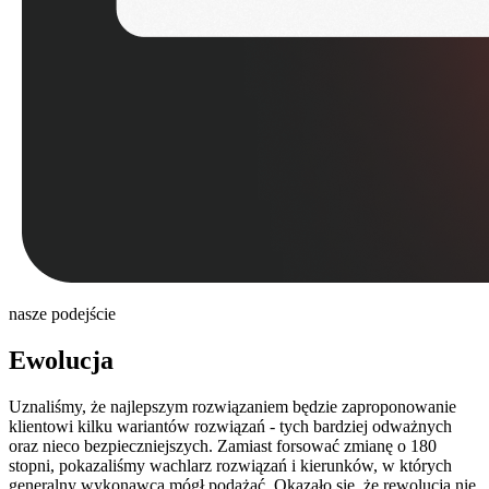
nasze podejście
Ewolucja
Uznaliśmy, że najlepszym rozwiązaniem będzie zaproponowanie
klientowi kilku wariantów rozwiązań - tych bardziej odważnych
oraz nieco bezpieczniejszych. Zamiast forsować zmianę o 180
stopni, pokazaliśmy wachlarz rozwiązań i kierunków, w których
generalny wykonawca mógł podążać. Okazało się, że rewolucja nie