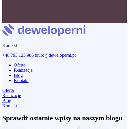
Brandmaster, z siedzibą: ul. Marszałkowska 107, 00-110 Warszawa.
Wyrażam zgodę na otrzymywanie, na podany przeze mnie
numer telefonu kontaktowego w celu prowadzenia marketingu
bezpośredniego przy użyciu telekomunikacyjnych urządzeń
końcowych oraz automatycznych systemów wywołujących,
informacji handlowych o produktach lub usługach firmy Łukasz
Jaronik Brandmaster, z siedzibą: ul. Marszałkowska 107, 00-110
Warszawa.
Kontakt
Wyślij zapytanie
+48 793 125 986
biuro@deweloperni.pl
Oferta
Realizacje
Blog
Kontakt
Oferta
Realizacje
Blog
Kontakt
Sprawdź ostatnie wpisy na naszym blogu