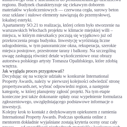
regionu. Budynek charakteryzuje się ciekawym doborem
materiałów wykończeniowych — czerwona cegła, surowy beton
oraz szklane i stalowe elementy nawiązują do przemysłowej,
lokalnej estetyki.
Apartamenty SO.21 to realizacja, której celem było stworzenie na
warszawskich Włochach projektu w klimacie miejskiej willi –
miejsca, w którym mieszkańcy poczują się wyjątkowo już od
przekroczenia progu budynku. Inwestycję wyróżniają liczne
udogodnienia, w tym panoramiczne okna, rekuperacja, szerokie
miejsca postojowe, przestronne tarasy i balkony. Na szczególną
uwagę zasługują również detale wykończeniowe oraz obrazy
autorstwa polskiego artysty Tomasza Opalińskiego, które zdobią
wnętrza.
Jak wygląda proces przygotowań?
Decydując się na wzięcie udziału w konkursie International
Property Awards, należy w pierwszej kolejności odwiedzić stronę
propertyawards.net, wybrać odpowiedni region, a następnie
kategorię, w której planujemy zgłosić projekt. Na tym etapie
konieczne jest także dokonanie opłaty oraz wypełnienie formularza
zgłoszeniowego, uwzględniającego podstawowe informacje o
inwestycji.
Kolejny krok to kontakt z dedykowanym opiekunem z ramienia
International Property Awards. Podczas spotkania online z
mentorem dokładnie wyjaśniane zostają kryteria oceny oraz cały