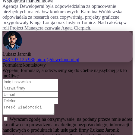
Współpraca marketingowa
Agencja Deweloperni była odpowiedzialna za opracowanie
niezbędnych materiałów konkursowych. Karolina Wróblewska
odpowiadała za research oraz copywritnig, projekty graficzne
przygotowały Kinga Longa oraz Justyna Tomicz. Nad całością w
roli Project Managera czuwała Agata Cierpich.
Łukasz Jaronik
+48 793 125 986
biuro@deweloperni.pl
Formularz kontaktowy
Wypełnij formularz, a odezwiemy się do Ciebie najszybciej jak to
możliwe
Wyrażam zgodę na otrzymywanie, na podany przeze mnie adres
e-mail w celu prowadzenia marketingu bezpośredniego, informacji
handlowych o produktach lub usługach firmy Łukasz Jaronik