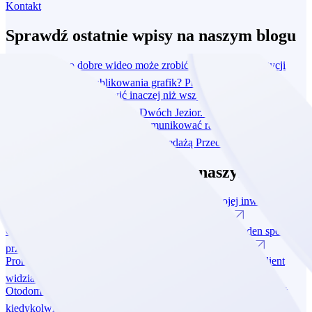
Kontakt
Sprawdź ostatnie wpisy na naszym blogu
Dlaczego jedno dobre wideo może zrobić dla Twojej inwestycji
więcej niż miesiąc publikowania grafik?
Przeczytaj
O naturze potrafimy mówić inaczej niż wszyscy. Jak jeden spot
przerodził się w kampanię dla Dwóch Jezior.
Przeczytaj
Promocja czy desperacja? Jak komunikować rabaty, żeby klient
widział okazję, a nie problem ze sprzedażą
Przeczytaj
Sprawdź ostatnie wpisy na naszym blogu
Dlaczego jedno dobre wideo może zrobić dla Twojej inwestycji
więcej niż miesiąc publikowania grafik?
Przeczytaj
O naturze potrafimy mówić inaczej niż wszyscy. Jak jeden spot
przerodził się w kampanię dla Dwóch Jezior.
Przeczytaj
Promocja czy desperacja? Jak komunikować rabaty, żeby klient
widział okazję, a nie problem ze sprzedażą
Przeczytaj
Otodom zmienia zasady gry. Dlaczego deweloperzy bardziej niż
kiedykolwiek potrzebują własnego marketingu?
Przeczytaj