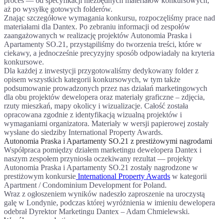
proces — od specyfikacji niezbędnych materiałów konkursowych,
aż po wysyłkę gotowych folderów.
Znając szczegółowe wymagania konkursu, rozpoczęliśmy prace nad
materiałami dla Dantex. Po zebraniu informacji od zespołów
zaangażowanych w realizację projektów Autonomia Praska i
Apartamenty SO.21, przystąpiliśmy do tworzenia treści, które w
ciekawy, a jednocześnie precyzyjny sposób odpowiadały na kryteria
konkursowe.
Dla każdej z inwestycji przygotowaliśmy dedykowany folder z
opisem wszystkich kategorii konkursowych, w tym także
podsumowanie prowadzonych przez nas działań marketingowych
dla obu projektów dewelopera oraz materiały graficzne – zdjęcia,
rzuty mieszkań, mapy okolicy i wizualizacje. Całość została
opracowana zgodnie z identyfikacją wizualną projektów i
wymaganiami organizatora. Materiały w wersji papierowej zostały
wysłane do siedziby International Property Awards.
Autonomia Praska i Apartamenty SO.21 z prestiżowymi nagrodami
Współpraca pomiędzy działem marketingu dewelopera Dantex i
naszym zespołem przyniosła oczekiwany rezultat — projekty
Autonomia Praska i Apartamenty SO.21 zostały nagrodzone w
prestiżowym konkursie
International Property Awards
w kategorii
Apartment / Condominium Development for Poland.
Wraz z ogłoszeniem wyników nadeszło zaproszenie na uroczystą
galę w Londynie, podczas której wyróżnienia w imieniu dewelopera
odebrał Dyrektor Marketingu Dantex – Adam Chmielewski.