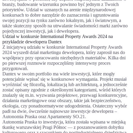
branży, budowanie wizerunku powinno być jednym z Twoich
priorytetów. Udział w uznanych na arenie międzynarodowej
konkursach to dobre narzędzie do zaznaczenia i ugruntowania
swojej pozycji na rynku zarówno lokalnym, jak i światowym, a
także skuteczny sposób na utrwalanie świadomości marki zarówno
pojedynczej inwestycji, jak i dewelopera.
Udział w konkursie International Property Awards 2024 na
przykładzie dewelopera Dantex
Z inicjatywą udziału w konkursie International Property Awards
2024 wyszedł dział marketingu dewelopera, który zaprosił nas do
współpracy przy opracowaniu niezbędnych materiałów. Kilka dni
po pierwszej rozmowie rozpoczęliśmy intensywny proces
przygotowań.
Dantex w swoim portfolio ma wiele inwestycji, które mogły
potencjalnie wpisać się w konkursowe wymagania. Projekt musiał
wyróżniać się filozofią, lokalizacją lub architekturą, a jednocześnie
zostać opisany zgodnie z określonymi kategoriami, wśród których
znalazły się m.in. wyzwania projektowe, przewagi konkurencyjne,
działania marketingowe oraz obszary, takie jak bezpieczeństwo,
ekologia, czy ponadnormatywne udogodnienia. Ostateczny wybór
padł na dwie, ówcześnie najnowsze inwestycje dewelopera –
Autonomia Praska oraz Apartamenty SO.21.
Autonomia Praska to inwestycja, która została wpisana w miejską
tkankę warszawskiej Pragi Północ — z poszanowaniem dobytku
kulturowego oraz z szacunkiem do postindustrialnego dziedzictwa