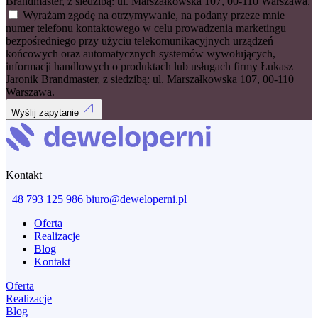
Brandmaster, z siedzibą: ul. Marszałkowska 107, 00-110 Warszawa.
Wyrażam zgodę na otrzymywanie, na podany przeze mnie
numer telefonu kontaktowego w celu prowadzenia marketingu
bezpośredniego przy użyciu telekomunikacyjnych urządzeń
końcowych oraz automatycznych systemów wywołujących,
informacji handlowych o produktach lub usługach firmy Łukasz
Jaronik Brandmaster, z siedzibą: ul. Marszałkowska 107, 00-110
Warszawa.
Wyślij zapytanie
Kontakt
+48 793 125 986
biuro@deweloperni.pl
Oferta
Realizacje
Blog
Kontakt
Oferta
Realizacje
Blog