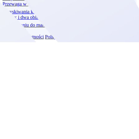
Przewaga w czasach jawności cen: jak Vue Estate zmienia sposób
pozyskiwania klientów?
Przeczytaj
Dantex i dwa oblicza rebrandingu: lekcja o sile emocji i
przywiązaniu do marki
Przeczytaj
Polityka prywatności
Polityka ciastek
Wiedza